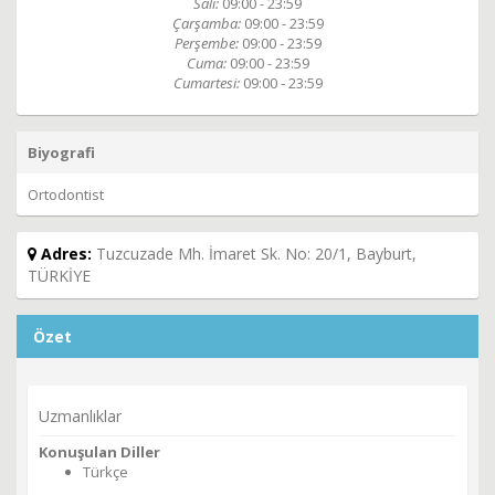
Salı:
09:00 - 23:59
Çarşamba:
09:00 - 23:59
Perşembe:
09:00 - 23:59
Cuma:
09:00 - 23:59
Cumartesi:
09:00 - 23:59
Biyografi
Ortodontist
Adres:
Tuzcuzade Mh. İmaret Sk. No: 20/1, Bayburt,
TÜRKİYE
Özet
Uzmanlıklar
Konuşulan Diller
Türkçe