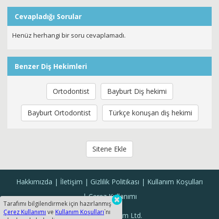
Cevapladığı Sorular
Henüz herhangi bir soru cevaplamadı.
Benzer Diş Hekimleri
Ortodontist
Bayburt Diş hekimi
Bayburt Ortodontist
Türkçe konuşan diş hekimi
Sitene Ekle
Hakkımızda
İletişim
Gizlilik Politikası
Kullanım Koşulları
Çerez Kullanımı
Tarafımı bilgilendirmek için hazırlanmış
Çerez Kullanımı
ve
Kullanım Koşulları
`nı
Sanal Yazılım Ltd.