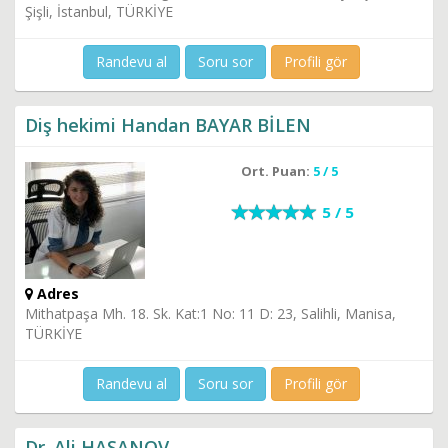
Şişli, İstanbul, TÜRKİYE
Randevu al
Soru sor
Profili gör
Diş hekimi Handan BAYAR BİLEN
Ort. Puan:
5 / 5
5 / 5
Adres
Mithatpaşa Mh. 18. Sk. Kat:1 No: 11 D: 23, Salihli, Manisa,
TÜRKİYE
Randevu al
Soru sor
Profili gör
Dr. Ali HASANOV