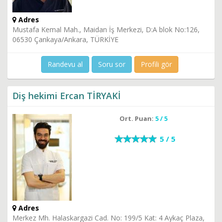
Adres
Mustafa Kemal Mah., Maidan İş Merkezi, D:A blok No:126,
06530 Çankaya/Ankara, TÜRKİYE
Randevu al
Soru sor
Profili gör
Diş hekimi Ercan TİRYAKİ
Ort. Puan:
5 / 5
5 / 5
Adres
Merkez Mh. Halaskargazi Cad. No: 199/5 Kat: 4 Aykaç Plaza,