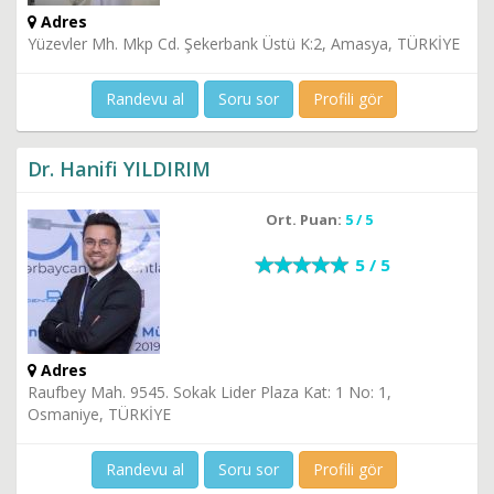
Adres
Yüzevler Mh. Mkp Cd. Şekerbank Üstü K:2, Amasya, TÜRKİYE
Randevu al
Soru sor
Profili gör
Dr. Hanifi YILDIRIM
Ort. Puan:
5 / 5
5 / 5
Adres
Raufbey Mah. 9545. Sokak Lider Plaza Kat: 1 No: 1,
Osmaniye, TÜRKİYE
Randevu al
Soru sor
Profili gör