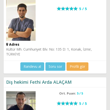
5 / 5
Adres
Kültür Mh. Cumhuriyet Blv. No: 135 D: 1, Konak, İzmir,
TÜRKİYE
Randevu al
Soru sor
Profili gör
Diş hekimi Fethi Arda ALAÇAM
Ort. Puan:
5 / 5
5 / 5