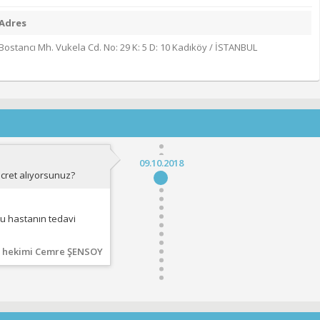
Adres
Bostancı Mh. Vukela Cd. No: 29 K: 5 D: 10 Kadıköy / İSTANBUL
09.10.2018
ücret alıyorsunuz?
u hastanın tedavi
ş hekimi Cemre ŞENSOY