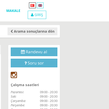
MAKALE
GİRİŞ
Arama sonuçlarına dön
Randevu al
Soru sor
Çalışma saatleri
Pazartesi:
09:00 - 20:30
Salı:
09:00 - 20:30
Çarşamba:
09:00 - 20:30
Perşembe:
09:00 - 20:30