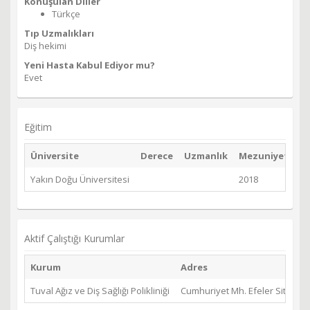
Konuşulan Diller
Türkçe
Tıp Uzmalıkları
Diş hekimi
Yeni Hasta Kabul Ediyor mu?
Evet
Eğitim
Üniversite
Derece
Uzmanlık
Mezuniyet Yılı
Yakın Doğu Üniversitesi
2018
Aktif Çalıştığı Kurumlar
Kurum
Adres
Tuval Ağız ve Diş Sağlığı Polikliniği
Cumhuriyet Mh. Efeler Sitesi G