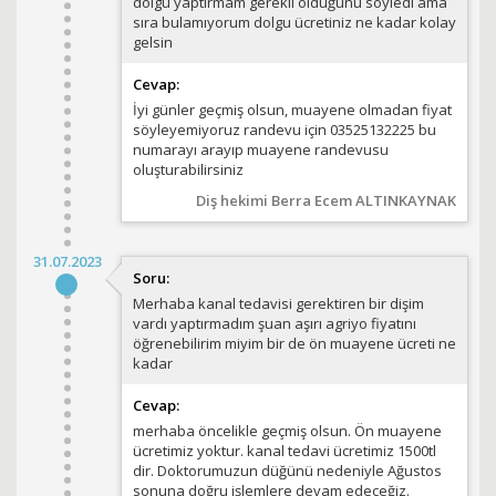
dolgu yaptırmam gerekli olduğunu söyledi ama
sıra bulamıyorum dolgu ücretiniz ne kadar kolay
gelsin
Cevap:
İyi günler geçmiş olsun, muayene olmadan fiyat
söyleyemiyoruz randevu için 03525132225 bu
numarayı arayıp muayene randevusu
oluşturabilirsiniz
Diş hekimi Berra Ecem ALTINKAYNAK
31.07.2023
Soru:
Merhaba kanal tedavisi gerektiren bir dişim
vardı yaptırmadım şuan aşırı agriyo fiyatını
öğrenebilirim miyim bir de ön muayene ücreti ne
kadar
Cevap:
merhaba öncelikle geçmiş olsun. Ön muayene
ücretimiz yoktur. kanal tedavi ücretimiz 1500tl
dir. Doktorumuzun düğünü nedeniyle Ağustos
sonuna doğru işlemlere devam edeceğiz.