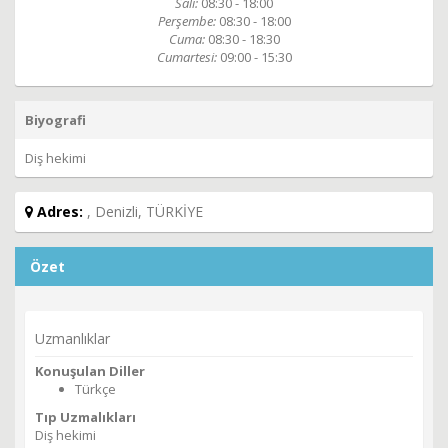
Salı:
08:30 - 18:00
Perşembe:
08:30 - 18:00
Cuma:
08:30 - 18:30
Cumartesi:
09:00 - 15:30
Biyografi
Diş hekimi
Adres:
, Denizli, TÜRKİYE
Özet
Uzmanlıklar
Konuşulan Diller
Türkçe
Tıp Uzmalıkları
Diş hekimi