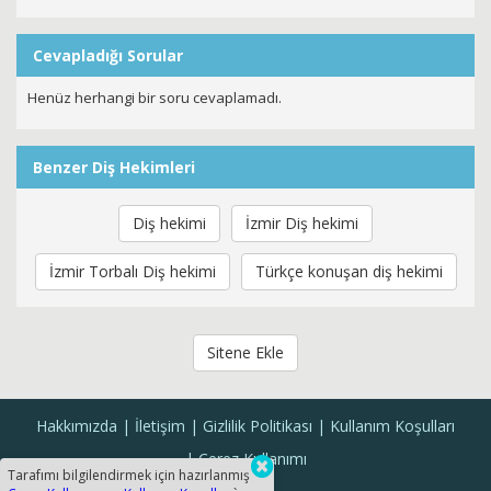
Cevapladığı Sorular
Henüz herhangi bir soru cevaplamadı.
Benzer Diş Hekimleri
Diş hekimi
İzmir Diş hekimi
İzmir Torbalı Diş hekimi
Türkçe konuşan diş hekimi
Sitene Ekle
Hakkımızda
İletişim
Gizlilik Politikası
Kullanım Koşulları
Çerez Kullanımı
Tarafımı bilgilendirmek için hazırlanmış