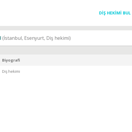
DİŞ HEKİMİ BUL
I
(İstanbul, Esenyurt, Diş hekimi)
Biyografi
Diş hekimi