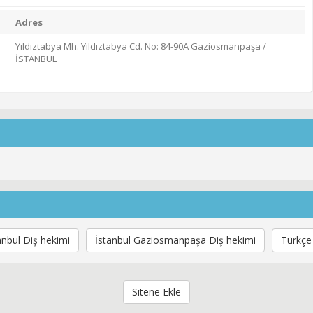
Adres
Yıldıztabya Mh. Yıldıztabya Cd. No: 84-90A Gaziosmanpaşa /
İSTANBUL
anbul Diş hekimi
İstanbul Gaziosmanpaşa Diş hekimi
Türkçe
Sitene Ekle