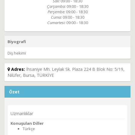
Salı:
09:00 - 18:30
Çarşamba:
09:00 - 18:30
Perşembe:
09:00 - 18:30
Cuma:
09:00 - 18:30
Cumartesi:
09:00 - 18:30
Biyografi
Diş hekimi
Adres:
İhsaniye Mh. Leylak Sk. Plaza 224 B Blok No: 5/19,
Nilüfer, Bursa, TÜRKİYE
Özet
Uzmanlıklar
Konuşulan Diller
Türkçe