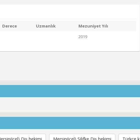
Derece
Uzmanlık
Mezuniyet Yılı
2019
ersin(içel) Diş hekimi
Mersin(içel) Silifke Diş hekimi
Türkçe k