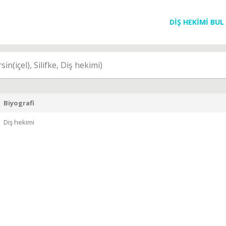
DİŞ HEKİMİ BUL
in(içel), Silifke, Diş hekimi)
Biyografi
Diş hekimi