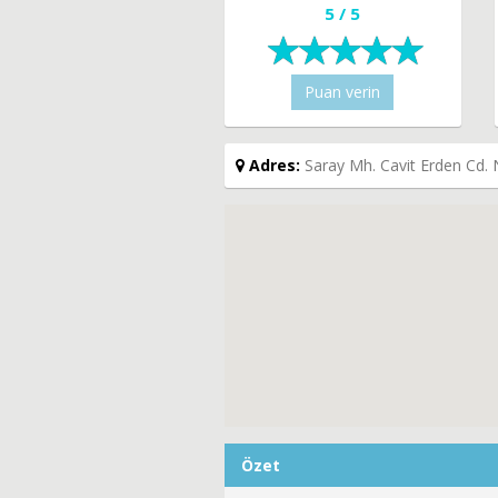
5 / 5
Puan verin
Adres:
Saray Mh. Cavit Erden Cd. N
Özet