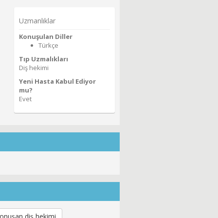
Uzmanlıklar
Konuşulan Diller
Türkçe
Tıp Uzmalıkları
Diş hekimi
Yeni Hasta Kabul Ediyor
mu?
Evet
onuşan diş hekimi