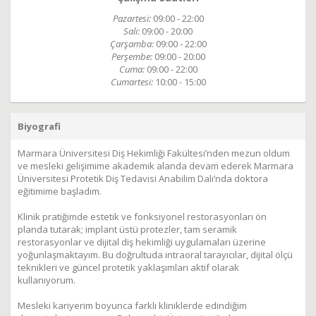
Pazartesi:
09:00 - 22:00
Salı:
09:00 - 20:00
Çarşamba:
09:00 - 22:00
Perşembe:
09:00 - 20:00
Cuma:
09:00 - 22:00
Cumartesi:
10:00 - 15:00
Biyografi
Marmara Üniversitesi Diş Hekimliği Fakültesi’nden mezun oldum
ve mesleki gelişimime akademik alanda devam ederek Marmara
Üniversitesi Protetik Diş Tedavisi Anabilim Dalı’nda doktora
eğitimime başladım.
Klinik pratiğimde estetik ve fonksiyonel restorasyonları ön
planda tutarak; implant üstü protezler, tam seramik
restorasyonlar ve dijital diş hekimliği uygulamaları üzerine
yoğunlaşmaktayım. Bu doğrultuda intraoral tarayıcılar, dijital ölçü
teknikleri ve güncel protetik yaklaşımları aktif olarak
kullanıyorum.
Mesleki kariyerim boyunca farklı kliniklerde edindiğim