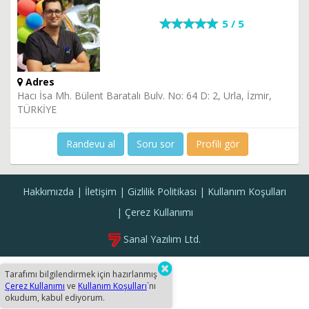
5 / 5
Adres
Hacı İsa Mh. Bülent Baratalı Bulv. No: 64 D: 2, Urla, İzmir,
TÜRKİYE
Randevu al
Soru sor
Profili gör
Hakkımızda
İletişim
Gizlilik Politikası
Kullanım Koşulları
Çerez Kullanımı
Sanal Yazılım Ltd.
Tarafımı bilgilendirmek için hazırlanmış
Çerez Kullanımı
ve
Kullanım Koşulları
`nı
okudum, kabul ediyorum.