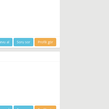
evu al
Soru sor
Profili gör