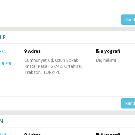
Rand
LP
5 / 5
Adres
Biyografi
Cumhuriyet Cd. Uzun Sokak
Diş hekimi
5 / 5
Kristal Pasajı 67/42, Ortahisar,
Trabzon, TÜRKİYE
Rand
IN
5 / 5
Adres
Biyografi