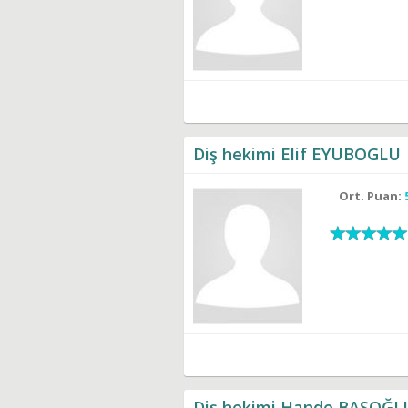
Diş hekimi Elif EYUBOGLU
Ort. Puan:
Diş hekimi Hande BAŞOĞL