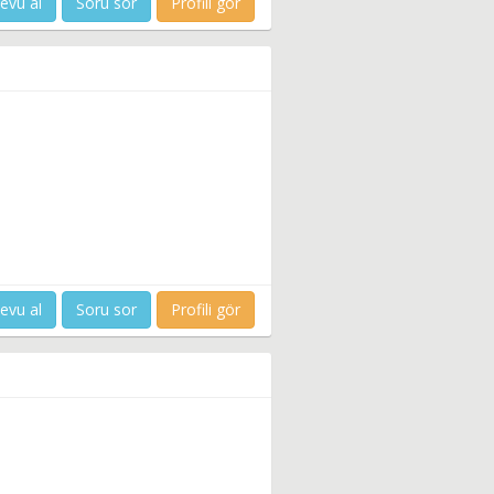
evu al
Soru sor
Profili gör
evu al
Soru sor
Profili gör