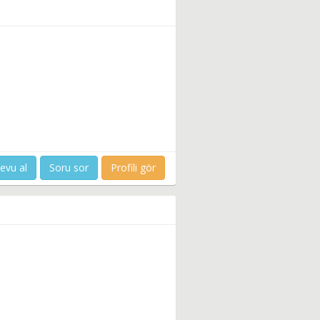
evu al
Soru sor
Profili gör