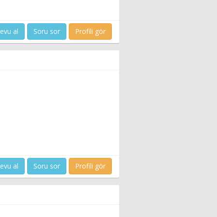
evu al
Soru sor
Profili gör
evu al
Soru sor
Profili gör