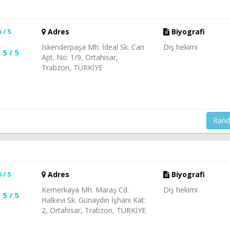
5 / 5
Adres
Biyografi
İskenderpaşa Mh. İdeal Sk. Can
Diş hekimi
5 / 5
Apt. No: 1/9, Ortahisar,
Trabzon, TÜRKİYE
Rand
5 / 5
Adres
Biyografi
Kemerkaya Mh. Maraş Cd.
Diş hekimi
5 / 5
Halkevi Sk. Günaydın İşhanı Kat:
2, Ortahisar, Trabzon, TÜRKİYE