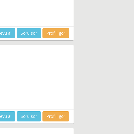
evu al
Soru sor
Profili gör
evu al
Soru sor
Profili gör