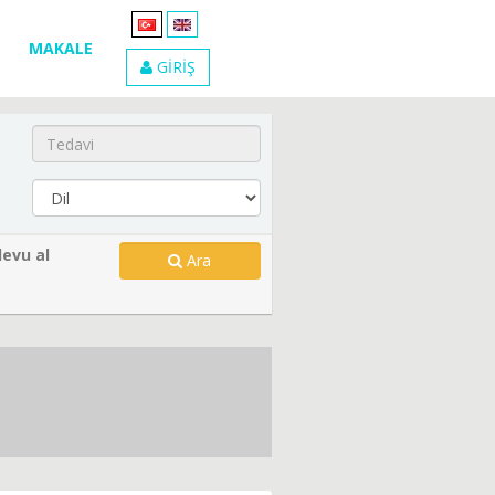
MAKALE
GİRİŞ
evu al
Ara