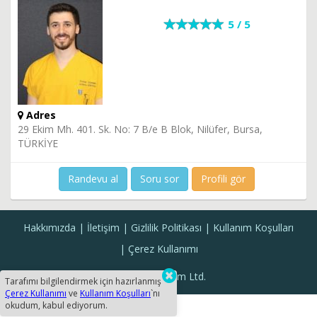
5 / 5
Adres
29 Ekim Mh. 401. Sk. No: 7 B/e B Blok, Nilüfer, Bursa,
TÜRKİYE
Randevu al
Soru sor
Profili gör
Hakkımızda
İletişim
Gizlilik Politikası
Kullanım Koşulları
Çerez Kullanımı
Sanal Yazılım Ltd.
Tarafımı bilgilendirmek için hazırlanmış
Çerez Kullanımı
ve
Kullanım Koşulları
`nı
okudum, kabul ediyorum.