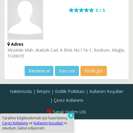
5 / 5
Adres
Müskebi Mah. Atatürk Cad. A Blok No:17a-1, Bodrum, Muğla,
TÜRKİYE
Randevu al
Soru sor
Profili gör
Hakkımızda
İletişim
Gizlilik Politikası
Kullanım Koşulları
Çerez Kullanımı
Sanal Yazılım Ltd.
Tarafımı bilgilendirmek için hazırlanmış
Çerez Kullanımı
ve
Kullanım Koşulları
`nı
okudum, kabul ediyorum.