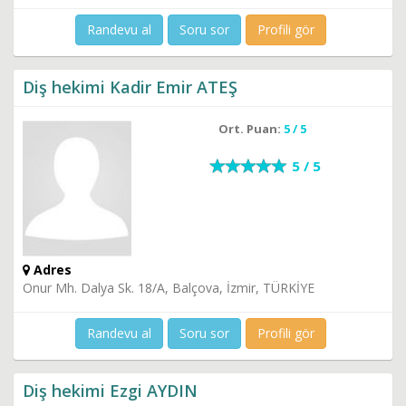
Randevu al
Soru sor
Profili gör
Diş hekimi Kadir Emir ATEŞ
Ort. Puan:
5 / 5
5 / 5
Adres
Onur Mh. Dalya Sk. 18/A, Balçova, İzmir, TÜRKİYE
Randevu al
Soru sor
Profili gör
Diş hekimi Ezgi AYDIN