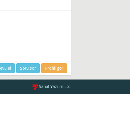
evu al
Soru sor
Profili gör
Sanal Yazılım Ltd.