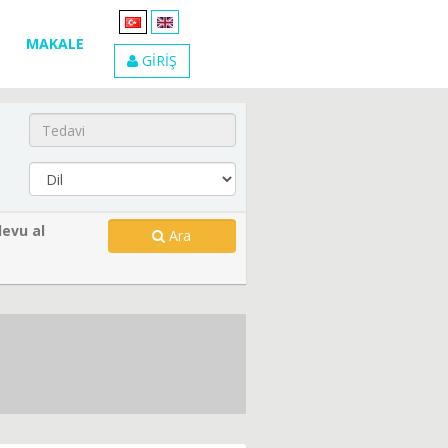
MAKALE
GİRİŞ
evu al
Ara