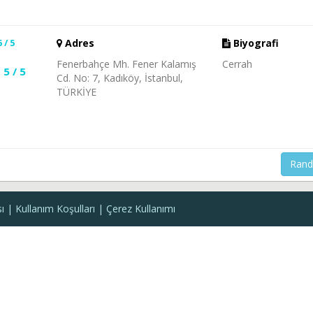
5 / 5
Adres
Biyografi
Fenerbahçe Mh. Fener Kalamış
Cerrah
5 / 5
Cd. No: 7, Kadıköy, İstanbul,
TÜRKİYE
Rand
sı
Kullanım Koşulları
Çerez Kullanımı