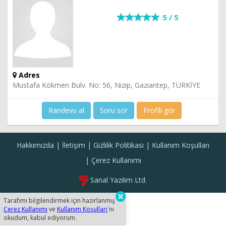
5 / 5
Adres
Mustafa Kökmen Bulv. No: 56, Nizip, Gaziantep, TÜRKİYE
Randevu al
Soru sor
Profili gör
Hakkımızda
İletişim
Gizlilik Politikası
Kullanım Koşulları
Çerez Kullanımı
Sanal Yazılım Ltd.
Tarafımı bilgilendirmek için hazırlanmış
Çerez Kullanımı
ve
Kullanım Koşulları
`nı
okudum, kabul ediyorum.